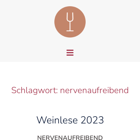
Zum
Inhalt
springen
Menü
umschalten
Schlagwort:
nervenaufreibend
Weinlese 2023
NERVENAUFREIBEND