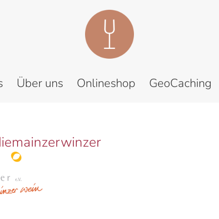
s
Über uns
Onlineshop
GeoCaching
diemainzerwinzer