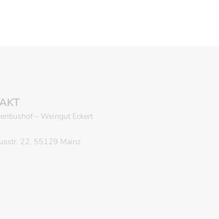
AKT
entiushof – Weingut Eckert
iusstr. 22, 55129 Mainz