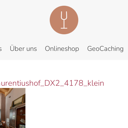
s
Über uns
Onlineshop
GeoCaching
urentiushof_DX2_4178_klein