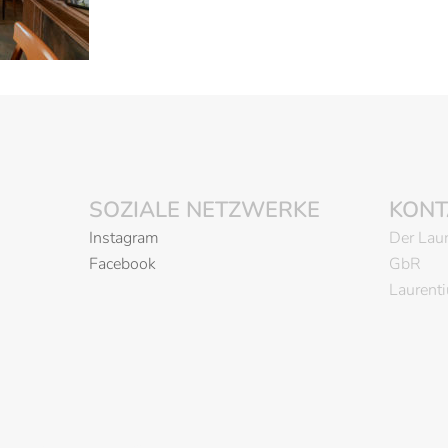
SOZIALE NETZWERKE
KONT
Instagram
Der Laur
Facebook
GbR
Laurent