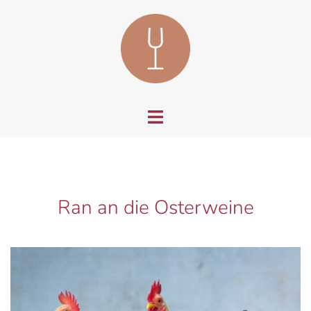
Zum
Inhalt
springen
Menü
umschalten
Ran an die Osterweine