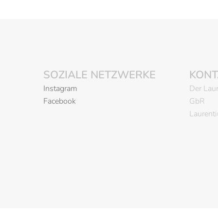
SOZIALE NETZWERKE
KONT
Instagram
Der Laur
Facebook
GbR
Laurent
olz präsentiert von
Sydney